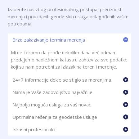
Izaberite nas zbog profesionalnog pristupa, preciznosti
merenja i pouzdanih geodetskih usluga prilagođenih vašim
potrebama.
Brzo zakazivanje termina merenja
Mi ne čekamo da prođe nekoliko dana već odmah
predajemo nadležnom katastru zahtev za sve podatke
koji su nam potrebni za izlazak na teren i merenje.
24×7 Informacije dokle se stiglo sa merenjima
Nama je Vaše zadovoljstvo najvažnije
Najbolja moguća usluga za vaš novac
Optimalna rešenja za geodetske usluge
Iskusni profesionalci