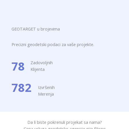
GEOTARGET u brojevima
Precizni geodetski podaci za vaše projekte.
78
Zadovoljnih
Klijenta
782
Izvršenih
Merenja
Da li biste pokrenuli projekat sa nama?
Cena usluga geodetske agencije nije fiksno