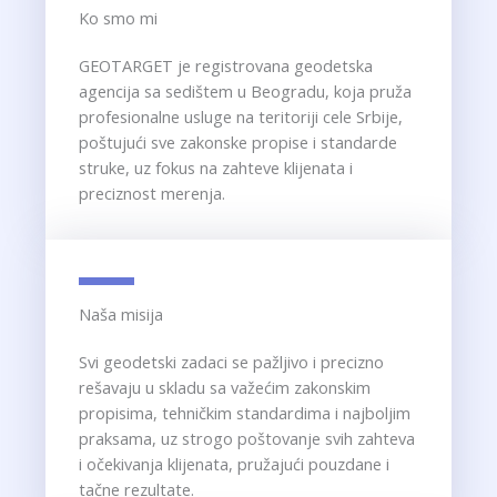
Ko smo mi​
GEOTARGET je registrovana geodetska
agencija sa sedištem u Beogradu, koja pruža
profesionalne usluge na teritoriji cele Srbije,
poštujući sve zakonske propise i standarde
struke, uz fokus na zahteve klijenata i
preciznost merenja.
Naša misija
Svi geodetski zadaci se pažljivo i precizno
rešavaju u skladu sa važećim zakonskim
propisima, tehničkim standardima i najboljim
praksama, uz strogo poštovanje svih zahteva
i očekivanja klijenata, pružajući pouzdane i
tačne rezultate.