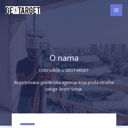
Skip
to
MAI
content
MEN
O nama
Dobrodošli u GEOTARGET
Registrovana geodetska agencija koja pruža stručne
usluge širom Srbije.