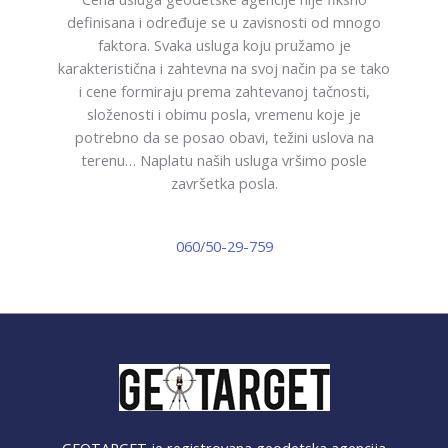
definisana i određuje se u zavisnosti od mnogo
faktora. Svaka usluga koju pružamo je
karakteristična i zahtevna na svoj način pa se tako
i cene formiraju prema zahtevanoj tačnosti,
složenosti i obimu posla, vremenu koje je
potrebno da se posao obavi, težini uslova na
terenu… Naplatu naših usluga vršimo posle
završetka posla.
060/50-29-759
GEOTARGET je registrovana geodetska agencija