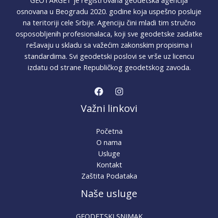
osnovana u Beogradu 2020. godine koja uspešno posluje
na teritoriji cele Srbije. Agenciju čini mladi tim stručno
osposobljenih profesionalaca, koji sve geodetske zadatke
rešavaju u skladu sa važećim zakonskim propisima i
standardima. Svi geodetski poslovi se vrše uz licencu
izdatu od strane Republičkog geodetskog zavoda.
Važni linkovi
Početna
O nama
Usluge
Kontakt
Zaštita Podataka
Naše usluge
GEODETSKI SNIMAK