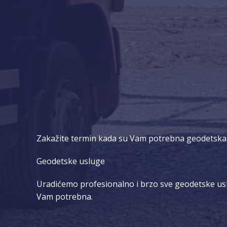
Zakažite termin kada su Vam potrebna geodetska
Geodetske usluge
Uradićemo profesionalno i brzo sve geodetske usl
Vam potrebna.