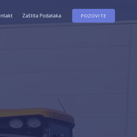
ntakt
Zaštita Podataka
POZOVITE