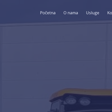
Početna
O nama
Usluge
Ko