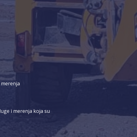
 merenja
uge i merenja koja su