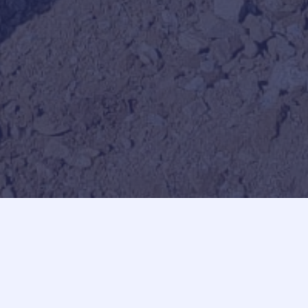
Biro za geodetske usluge​
bne su Vam geodetske usluge?